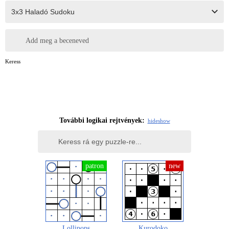
Add meg a beceneved
Keress
További logikai rejtvények:
hide
show
Lollipops
Kurodoko