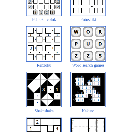
Felhőkarcolók
Futoshiki
Renzoku
Word search games
Shakashaka
Kakuro