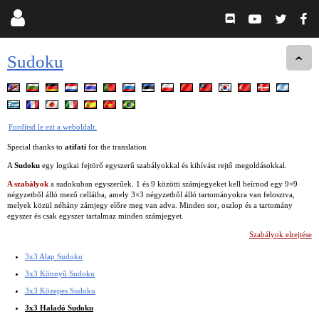
Sudoku
Fordítsd le ezt a weboldalt.
Special thanks to
atifati
for the translation
A
Sudoku
egy logikai fejtörő egyszerű szabályokkal és kihívást rejtő megoldásokkal.
A szabályok
a sudokuban egyszerűek. 1 és 9 közötti számjegyeket kell beírnod egy 9×9
négyzetből álló mező celláiba, amely 3×3 négyzetből álló tartományokra van felosztva,
melyek közül néhány zámjegy előre meg van adva. Minden sor, oszlop és a tartomány
egyszer és csak egyszer tartalmaz minden számjegyet.
Szabályok elrejtése
3x3 Alap Sudoku
3x3 Könnyű Sudoku
3x3 Közepes Sudoku
3x3 Haladó Sudoku