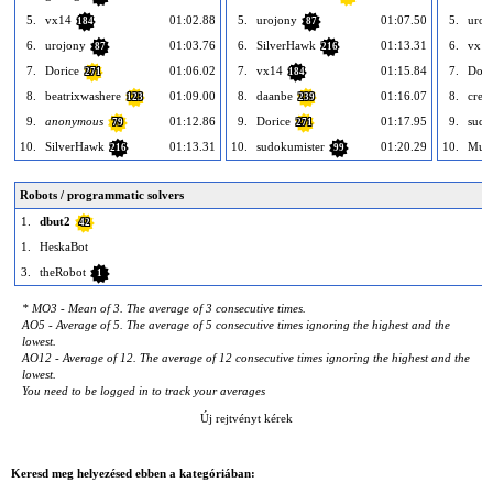
5.
vx14
01:02.88
5.
urojony
01:07.50
5.
uroj
184
87
6.
urojony
01:03.76
6.
SilverHawk
01:13.31
6.
vx1
87
216
7.
Dorice
01:06.02
7.
vx14
01:15.84
7.
Dori
271
184
8.
beatrixwashere
01:09.00
8.
daanbe
01:16.07
8.
crem
123
239
9.
anonymous
01:12.86
9.
Dorice
01:17.95
9.
sudo
79
271
10.
SilverHawk
01:13.31
10.
sudokumister
01:20.29
10.
Mus
216
99
Robots / programmatic solvers
1.
dbut2
42
1.
HeskaBot
3.
theRobot
1
* MO3 - Mean of 3. The average of 3 consecutive times.
AO5 - Average of 5. The average of 5 consecutive times ignoring the highest and the
lowest.
AO12 - Average of 12. The average of 12 consecutive times ignoring the highest and the
lowest.
You need to be logged in to track your averages
Új rejtvényt kérek
Keresd meg helyezésed ebben a kategóriában: