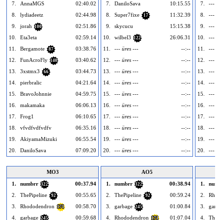
7.
AnnaMGS
02:40.02
7.
DaniloSava
10:15.55
7.
--- ü
8.
lydiadeetz
02:44.98
8.
Super7fixe
11:32.39
8.
--- ü
17
9.
jorah
02:51.86
9.
skycucu
15:15.38
9.
--- ü
100
10.
Eta3eta
02:59.14
10.
wilbel3
26:06.31
10.
--- ü
122
11.
Bergamote
03:38.76
11.
--- üres ---
--:--
11.
--- ü
87
12.
FunAcroFly
03:40.62
12.
--- üres ---
--:--
12.
--- ü
140
13.
3xstmx3
03:44.73
13.
--- üres ---
--:--
13.
--- ü
66
14.
pierbralic
04:21.64
14.
--- üres ---
--:--
14.
--- ü
15.
BravoJohnnie
04:59.75
15.
--- üres ---
--:--
15.
--- ü
16.
makamaka
06:06.13
16.
--- üres ---
--:--
16.
--- ü
17.
Frog1
06:10.65
17.
--- üres ---
--:--
17.
--- ü
18.
vfvdfvdfvdfv
06:35.16
18.
--- üres ---
--:--
18.
--- ü
19.
AkiyamaMizuki
06:55.54
19.
--- üres ---
--:--
19.
--- ü
20.
DaniloSava
07:09.20
20.
--- üres ---
--:--
20.
--- ü
MO3
AO5
1.
numbrr
00:37.94
1.
numbrr
00:38.94
1.
num
322
322
2.
ThePipeline
00:55.65
2.
ThePipeline
00:59.24
2.
Rho
92
92
3.
Rhododendron
00:58.70
3.
garbage
01:00.84
3.
garb
171
245
4.
garbage
00:59.68
4.
Rhododendron
01:07.04
4.
TheP
245
171