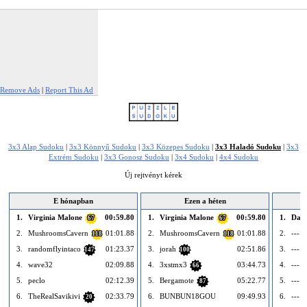
Remove Ads
|
Report This Ad
3x3 Alap Sudoku
|
3x3 Könnyű Sudoku
|
3x3 Közepes Sudoku
|
3x3 Haladó Sudoku
|
3x3
Extrém Sudoku
|
3x3 Gonosz Sudoku
|
3x4 Sudoku
|
4x4 Sudoku
Új rejtvényt kérek
E hónapban
Ezen a héten
1.
Virginia Malone
00:59.80
1.
Virginia Malone
00:59.80
1.
Dani
67
67
2.
MushroomsCavern
01:01.88
2.
MushroomsCavern
01:01.88
2.
--- ü
118
118
3.
randomflyintaco
01:23.37
3.
jorah
02:51.86
3.
--- ü
147
100
4.
wave32
02:09.88
4.
3xstmx3
03:44.73
4.
--- ü
66
5.
peclo
02:12.39
5.
Bergamote
05:22.77
5.
--- ü
87
6.
TheRealSavikivi
02:33.79
6.
BUNBUN18GOU
09:49.93
6.
--- ü
20