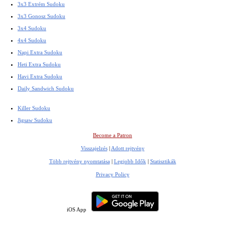
3x3 Extrém Sudoku
3x3 Gonosz Sudoku
3x4 Sudoku
4x4 Sudoku
Napi Extra Sudoku
Heti Extra Sudoku
Havi Extra Sudoku
Daily Sandwich Sudoku
Killer Sudoku
Jigsaw Sudoku
Become a Patron
Visszajelzés
|
Adott rejtvény
Több rejtvény nyomtatása
|
Legjobb Idők
|
Statisztikák
Privacy Policy
iOS App